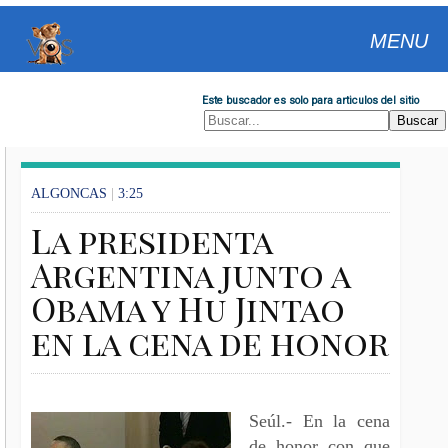
MENU
Este buscador es solo para articulos del sitio
ALGONCAS
|
3:25
La presidenta
Argentina junto a
Obama y Hu Jintao
en la cena de honor
Seúl.- En la cena
de honor con que