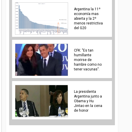
Argentina la 11º
economía mas
abierta y la 2º
menos restrictiva
del G20
CFK: "Es tan
humillante
morirse de
hambre como no
tener vacunas".
La presidenta
Argentina junto a
Obama y Hu
Jintao en la cena
de honor