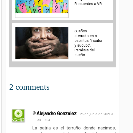
Frecuentes a VR
Sueños
aterradores o
espíritus "incubo
y sucubo".
Paralisis del
sueño
2 comments
Alejandro Gonzalez
25 de junio de 2021 a
las 19:54
La patria es el terruño donde nacimos,