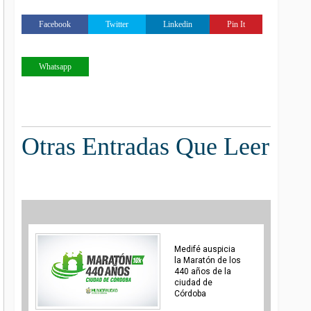
Facebook
Twitter
Linkedin
Pin It
Whatsapp
Otras Entradas Que Leer
Medifé auspicia
la Maratón de los
440 años de la
ciudad de
Córdoba