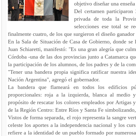
objetivo diseñar una enseña 
Del certamen participaron 
privada de toda la Provi
selecciones ese total se 
finalmente cuatro, de los que surgieron el diseño ganador 
En la Sala de Situación de Casa de Gobierno, donde se ll
Juan Schiaretti, manifestó: "Es una gran alegría que culm
Córdoba -una de las dos provincias junto a Catamarca que
la participación de los alumnos, de los padres y de la co
"Tener una bandera propia significa ratificar nuestra id
Nación Argentina", agregó el gobernador.
La bandera que flameará en todos los edificios públ
proporcionales: roja a la izquierda, blanca al medio 
propósito de rescatar los colores empleados por Artigas y
de la Región Centro: Entre Ríos y Santa Fe simbolizando, 
Vistos de forma separada, el rojo representa la sangre ver
celeste los aportes a la independencia nacional y los cur
refiere a la identidad de un pueblo formado por numerosas