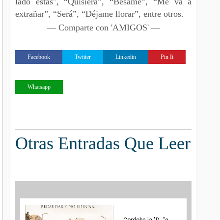
lado estás", “Quisiera”, “Bésame”, “Me va a
extrañar”, “Será”, “Déjame llorar”, entre otros.
— Comparte con 'AMIGOS' —
Facebook
Twitter
Linkedin
Pin It
Whatsapp
Otras Entradas Que Leer
Cordoba la "D..."e