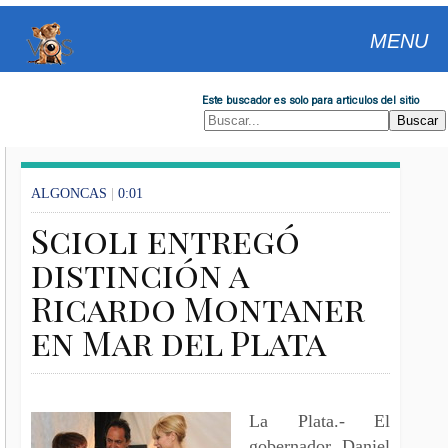
MENU
Este buscador es solo para articulos del sitio
ALGONCAS
|
0:01
Scioli entregó
distinción a
Ricardo Montaner
en Mar del Plata
La Plata.- El
gobernador Daniel