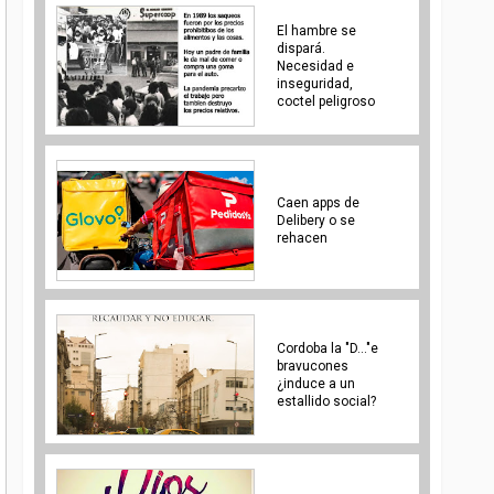
El hambre se
dispará.
Necesidad e
inseguridad,
coctel peligroso
Caen apps de
Delibery o se
rehacen
Cordoba la "D..."e
bravucones
¿induce a un
estallido social?