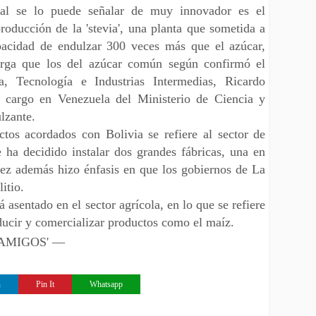
al se lo puede señalar de muy innovador es el
roducción de la 'stevia', una planta que sometida a
pacidad de endulzar 300 veces más que el azúcar,
rga que los del azúcar común según confirmó el
a, Tecnología e Industrias Intermedias, Ricardo
 cargo en Venezuela del Ministerio de Ciencia y
lzante.
tos acordados con Bolivia se refiere al sector de
e ha decidido instalar dos grandes fábricas, una en
ez además hizo énfasis en que los gobiernos de La
itio.
 asentado en el sector agrícola, en lo que se refiere
roducir y comercializar productos como el maíz.
 'AMIGOS' —
n
Pin It
Whatsapp