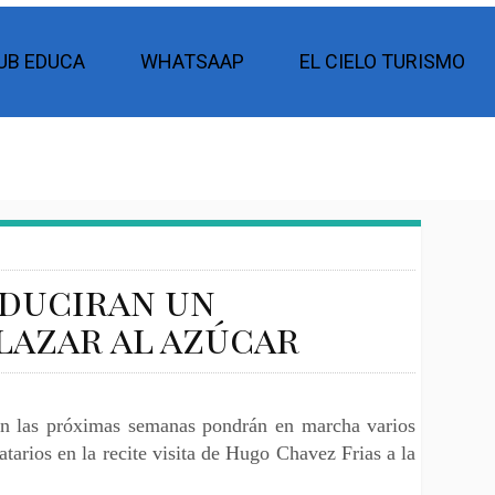
UB EDUCA
WHATSAAP
EL CIELO TURISMO
oduciran un
lazar al azúcar
en las próximas semanas pondrán en marcha varios
arios en la recite visita de Hugo Chavez Frias a la