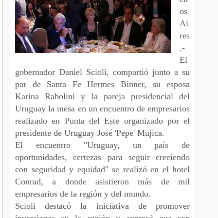
os
Ai
res
.-
El
gobernador Daniel Scioli, compartió junto a su
par de Santa Fe Hermes Binner, su esposa
Karina Rabolini y la pareja presidencial del
Uruguay la mesa en un encuentro de empresarios
realizado en Punta del Este organizado por el
presidente de Uruguay José 'Pepe' Mujica.
El encuentro "Uruguay, un país de
oportunidades, certezas para seguir creciendo
con seguridad y equidad" se realizó en el hotel
Conrad, a donde asistieron más de mil
empresarios de la región y del mundo.
Scioli destacó la iniciativa de promover
inversiones en la región y expresó que son