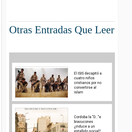
Otras Entradas Que Leer
El ISIS decapitó a
cuatro niños
cristianos por no
convertirse al
islam
Cordoba la "D..."e
bravucones
¿induce a un
estallido social?