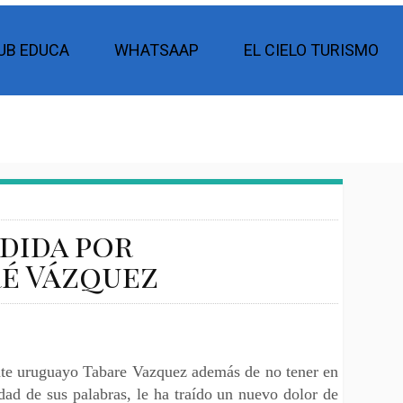
UB EDUCA
WHATSAAP
EL CIELO TURISMO
dida por
ré Vázquez
nte uruguayo Tabare Vazquez además de no tener en
dad de sus palabras, le ha traído un nuevo dolor de