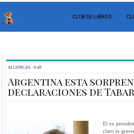
CLUB DE LIBROS
CL
ALGONCAS
|
0:49
Argentina esta sorpren
declaraciones de Taba
El ex preside
claro la grave