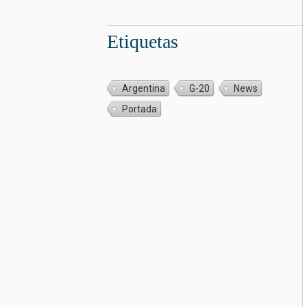
Etiquetas
Argentina
G-20
News
Portada