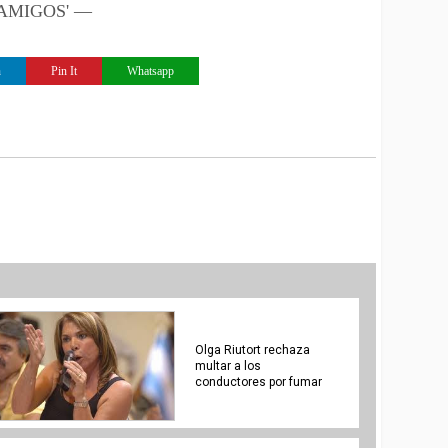
 'AMIGOS' —
n
Pin It
Whatsapp
Olga Riutort rechaza
multar a los
conductores por fumar