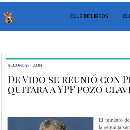
CLUB DE LIBROS
CL
ALGONCAS
|
23:04
De Vido se reunió con P
quitara a YPF pozo clav
El ministro de
la segunga se