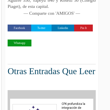
Aguirre 550, Yapeyú 840 y Rosetti 50 (Colegio
Piaget), de esta capital.
— Comparte con 'AMIGOS' —
Facebook
Twitter
Linkedin
Pin It
Whatsapp
Otras Entradas Que Leer
CFK profundiza la
integración de