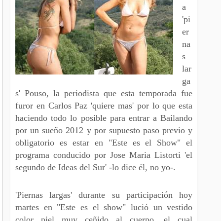
a
'pi
er
na
s
lar
ga
s' Pouso, la periodista que esta temporada fue
furor en Carlos Paz 'quiere mas' por lo que esta
haciendo todo lo posible para entrar a Bailando
por un sueño 2012 y por supuesto paso previo y
obligatorio es estar en "Este es el Show" el
programa conducido por Jose Maria Listorti 'el
segundo de Ideas del Sur' -lo dice él, no yo-.
'Piernas largas' durante su participación hoy
martes en "Este es el show" lució un vestido
color piel muy ceñido al cuerpo, el cual