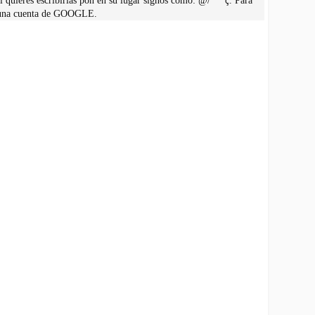
 quieres escribirlas pon en su lugar signos como: @/***ç. Para
r una cuenta de GOOGLE.