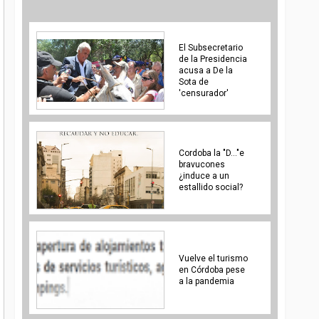
El Subsecretario
de la Presidencia
acusa a De la
Sota de
'censurador'
Cordoba la "D..."e
bravucones
¿induce a un
estallido social?
Vuelve el turismo
en Córdoba pese
a la pandemia