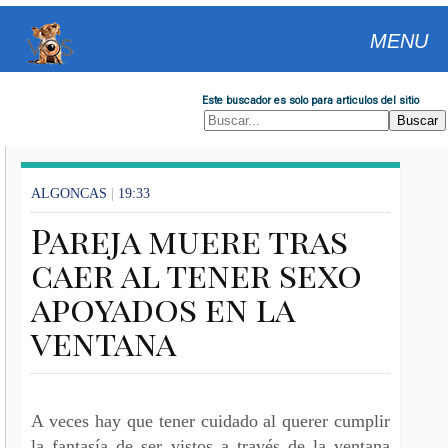
MENU
Este buscador es solo para articulos del sitio
ALGONCAS
|
19:33
Pareja muere tras
caer al tener sexo
apoyados en la
ventana
A veces hay que tener cuidado al querer cumplir
la fantasía de ser vistos a través de la ventana