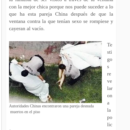
con la mejor chica porque nos puede suceder a lo
que ha esta pareja China después de que la
ventana contra la que tenían sexo se rompiese y
cayeran al vacío.
Te
sti
go
s
re
ve
lar
on
a
Autoridades Chinas encontraron una pareja desnuda
la
muertos en el piso
po
lic