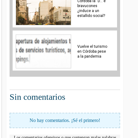
Cordoba la "D..."e
bravucones
¿induce a un
estallido social?
Vuelve el turismo
en Córdoba pese
a la pandemia
Sin comentarios
No hay comentarios. ¡Sé el primero!
Los comentarios ofensivos o que contengan malas palabras