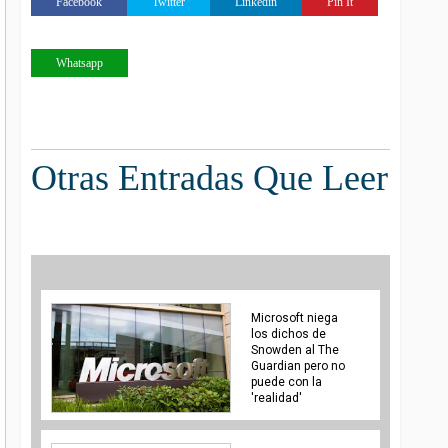
Facebook
Twitter
Linkedin
Pin It
Whatsapp
Otras Entradas Que Leer
Microsoft niega
los dichos de
Snowden al The
Guardian pero no
puede con la
'realidad'