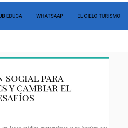
UB EDUCA
WHATSAAP
EL CIELO TURISMO
n social para
s y cambiar el
esafíos
 un joven médico guatemalteco y un hombre que