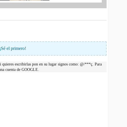
¡Sé el primero!
 quieres escribirlas pon en su lugar signos como: @/***ç. Para
r una cuenta de GOOGLE.