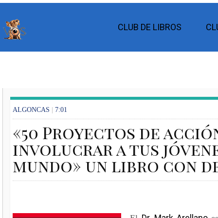
CLUB DE LIBROS
CL
ALGONCAS
|
7:01
«50 Proyectos de acció
involucrar a tus jóvene
mundo» un libro con d
Dr. Mark Arellano
El
es