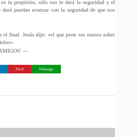
 es tu propósito, sólo eso te dará la seguridad y el
te dará puedan avanzar con la seguridad de que nos
 el final. Jesús dijo: «el que pone sus manos sobre
ielos».
 'AMIGOS' —
n
Pin It
Whatsapp