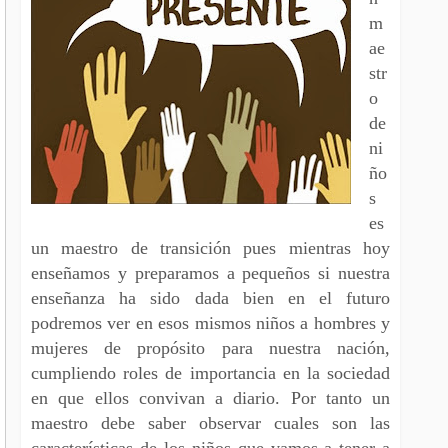
m
ae
str
o
de
ni
ño
s
es
un maestro de transición pues mientras hoy
enseñamos y preparamos a pequeños si nuestra
enseñanza ha sido dada bien en el futuro
podremos ver en esos mismos niños a hombres y
mujeres de propósito para nuestra nación,
cumpliendo roles de importancia en la sociedad
en que ellos convivan a diario. Por tanto un
maestro debe saber observar cuales son las
características de los niños que vamos a tener a