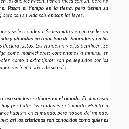
nen los que les nacen. Ponen mesa común, pero no
e. Pasan el tiempo en la tierra, pero tienen su
 pero con su vida sobrepasan las leyes.
e y se les condena. Se les mata y en ello se les da
todo y abundan en todo. Son deshonrados y en las
es declara justos. Los vituperan y ellos bendicen. Se
astiga como malhechores; condenados a muerte, se
mbaten como a extranjeros; son perseguidos por los
saben decir el motivo de su odio.
o, eso son los cristianos en el mundo.
El alma está
s hay por todas las ciudades del mundo. Habita el
tianos habitan en el mundo, pero no son del mundo.
ible;
así los cristianos son conocidos como quienes
.