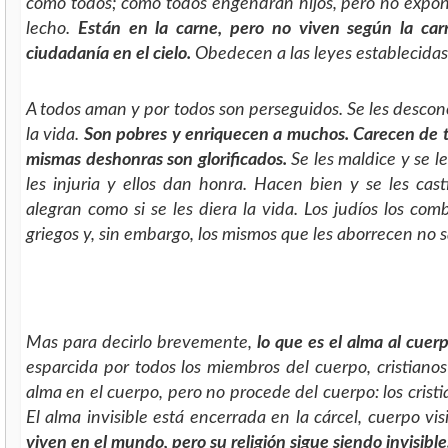
como todos; como todos engendran hijos, pero no expo
lecho.
Están en la carne, pero no viven según la carn
ciudadanía en el cielo.
Obedecen a las leyes establecidas;
A todos aman y por todos son perseguidos. Se les desconoc
la vida.
Son pobres y enriquecen a muchos. Carecen de 
mismas deshonras son glorificados.
Se les maldice y se l
les injuria y ellos dan honra. Hacen bien y se les c
alegran como si se les diera la vida. Los judíos los co
griegos y, sin embargo, los mismos que les aborrecen no 
Mas para decirlo brevemente,
lo que es el alma al cuerp
esparcida por todos los miembros del cuerpo, cristiano
alma en el cuerpo, pero no procede del cuerpo: los cris
El alma invisible está encerrada en la cárcel, cuerpo vis
viven en el mundo, pero su religión sigue siendo invisible