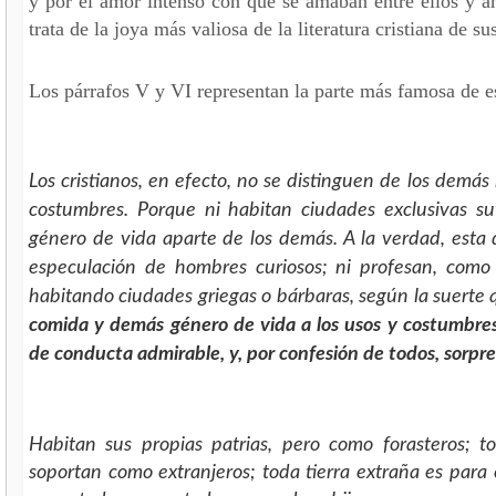
y por el amor intenso con que se amaban entre ellos y am
trata de la joya más valiosa de la literatura cristiana de su
Los párrafos V y VI representan la parte más famosa de est
Los cristianos, en efecto, no se distinguen de los demás 
costumbres. Porque ni habitan ciudades exclusivas su
género de vida aparte de los demás. A la verdad, esta 
especulación de hombres curiosos; ni profesan, com
habitando ciudades griegas o bárbaras, según la suerte 
comida y demás género de vida a los usos y costumbres
de conducta admirable, y, por confesión de todos, sorpr
Habitan sus propias patrias, pero como forasteros;
soportan como extranjeros; toda tierra extraña es para el