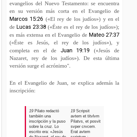
evangelios del Nuevo Testamento: se encuentra
en su versión más corta en el Evangelio de
Marcos 15:26
(«El rey de los judíos») y en el
Lucas 23:38
de
(«Éste es el rey de los judíos»);
Mateo 27:37
es más extensa en el Evangelio de
(«Éste es Jesús, el rey de los judíos»), y
Juan 19:19
completa en el de
(«Jesús de
Nazaret, rey de los judíos»). De esta última
versión surge el acrónimo".
En el Evangelio de Juan, se explica además la
inscripción:
19
Pilato redactó
19
Scripsit
también una
avtem et titvlvm
inscripción y la puso
Pilatvs, et posvit
sobre la cruz. Lo
svper crvcem.
escrito era: «Jesús
Erat avtem
de Nazaret, el rey de
scriptvm :