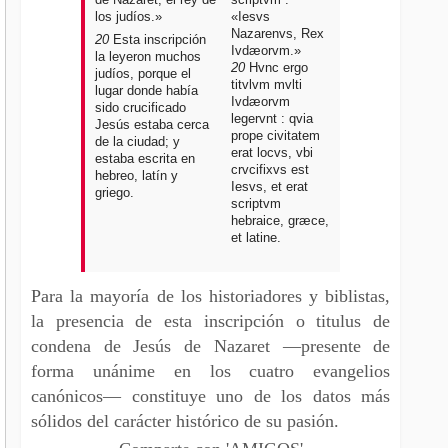
los judíos.»
«Iesvs
Nazarenvs, Rex
20
Esta inscripción
Ivdæorvm.»
la leyeron muchos
20
Hvnc ergo
judíos, porque el
titvlvm mvlti
lugar donde había
Ivdæorvm
sido crucificado
legervnt : qvia
Jesús estaba cerca
prope civitatem
de la ciudad; y
erat locvs, vbi
estaba escrita en
crvcifixvs est
hebreo, latín y
Iesvs, et erat
griego.
scriptvm
hebraice, græce,
et latine.
Para la mayoría de los historiadores y biblistas,
la presencia de esta inscripción o titulus de
condena de Jesús de Nazaret —presente de
forma unánime en los cuatro evangelios
canónicos— constituye uno de los datos más
sólidos del carácter histórico de su pasión.