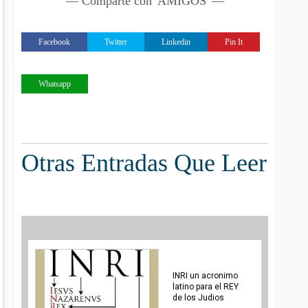
— Comparte con 'AMIGOS' —
Facebook
Twitter
Linkedin
Pin It
Whatsapp
Otras Entradas Que Leer
INRI un acronimo
latino para el REY
de los Judios